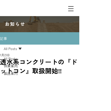
​お知らせ
記事
All Posts
1月23日
All Posts
透水系コンクリートの『ド
休業案内
ットコン』取扱開始‼
製品案内